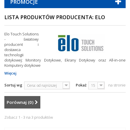
PROMOCJE
LISTA PRODUKTÓW PRODUCENTA: ELO
Elo Touch Solutions
- światowy
producent i
dostawca
technologii
dotykowej: Monitory Dotykowe, Ekrany Dotykowy oraz All-in-one
Komputery dotykowe
Więcej
Sortuj wg
Pokaż
na stronie
Cena: od najniższej
15
Porównaj (
0
)
Zobacz 1 - 3 na 3 produktów