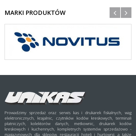
MARKI PRODUKTÓW
Prowadzimy sprzedaż oraz serwis kas i drukarek fiskalnych, wag
elektronicznych, krajalnic, czytników kodów kreskowych, terminali
płatniczych, kolektorów danych, metkownic, drukarek kodów
kreskowych i kuchennych, kompletnych systemów sprzedażowo -
magazynowych dla sklepów, restauracji hoteli i hurtownii, a także