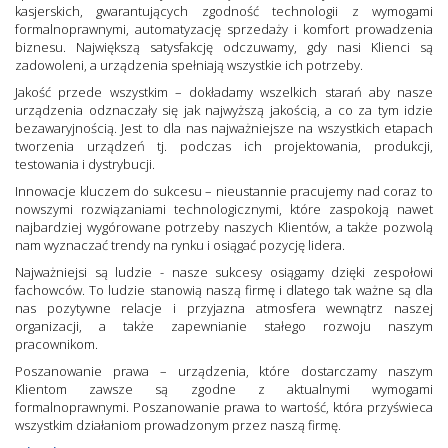
kasjerskich, gwarantujących zgodność technologii z wymogami
formalnoprawnymi, automatyzację sprzedaży i komfort prowadzenia
biznesu. Największą satysfakcję odczuwamy, gdy nasi Klienci są
zadowoleni, a urządzenia spełniają wszystkie ich potrzeby.
Jakość przede wszystkim – dokładamy wszelkich starań aby nasze
urządzenia odznaczały się jak najwyższą jakością, a co za tym idzie
bezawaryjnością. Jest to dla nas najważniejsze na wszystkich etapach
tworzenia urządzeń tj. podczas ich projektowania, produkcji,
testowania i dystrybucji.
Innowacje kluczem do sukcesu – nieustannie pracujemy nad coraz to
nowszymi rozwiązaniami technologicznymi, które zaspokoją nawet
najbardziej wygórowane potrzeby naszych Klientów, a także pozwolą
nam wyznaczać trendy na rynku i osiągać pozycję lidera.
Najważniejsi są ludzie - nasze sukcesy osiągamy dzięki zespołowi
fachowców. To ludzie stanowią naszą firmę i dlatego tak ważne są dla
nas pozytywne relacje i przyjazna atmosfera wewnątrz naszej
organizacji, a także zapewnianie stałego rozwoju naszym
pracownikom.
Poszanowanie prawa – urządzenia, które dostarczamy naszym
Klientom zawsze są zgodne z aktualnymi wymogami
formalnoprawnymi. Poszanowanie prawa to wartość, która przyświeca
wszystkim działaniom prowadzonym przez naszą firmę.