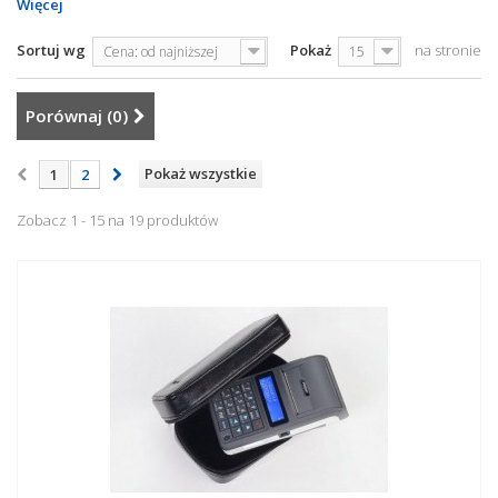
Więcej
Sortuj wg
Pokaż
na stronie
Cena: od najniższej
15
Porównaj (
0
)
Pokaż wszystkie
1
2
Zobacz 1 - 15 na 19 produktów