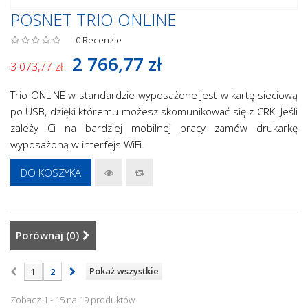
POSNET TRIO ONLINE
0
Recenzje
2 766,77 zł
3 073,77 zł
Trio ONLINE w standardzie wyposażone jest w kartę sieciową
po USB, dzięki któremu możesz skomunikować się z CRK. Jeśli
zależy Ci na bardziej mobilnej pracy zamów drukarkę
wyposażoną w interfejs WiFi.
DO KOSZYKA
Porównaj (
0
)
Pokaż wszystkie
1
2
Zobacz 1 - 15 na 19 produktów