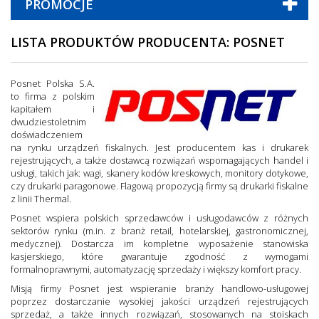
PROMOCJE
LISTA PRODUKTÓW PRODUCENTA: POSNET
Posnet Polska S.A.
to firma z polskim
kapitałem i
dwudziestoletnim
doświadczeniem
na rynku urządzeń fiskalnych. Jest producentem kas i drukarek
rejestrujących, a także dostawcą rozwiązań wspomagających handel i
usługi, takich jak: wagi, skanery kodów kreskowych, monitory dotykowe,
czy drukarki paragonowe. Flagową propozycją firmy są drukarki fiskalne
z linii Thermal.
Posnet wspiera polskich sprzedawców i usługodawców z różnych
sektorów rynku (m.in. z branż retail, hotelarskiej, gastronomicznej,
medycznej). Dostarcza im kompletne wyposażenie stanowiska
kasjerskiego, które gwarantuje zgodność z wymogami
formalnoprawnymi, automatyzację sprzedaży i większy komfort pracy.
Misją firmy Posnet jest wspieranie branży handlowo-usługowej
poprzez dostarczanie wysokiej jakości urządzeń rejestrujących
sprzedaż, a także innych rozwiązań, stosowanych na stoiskach