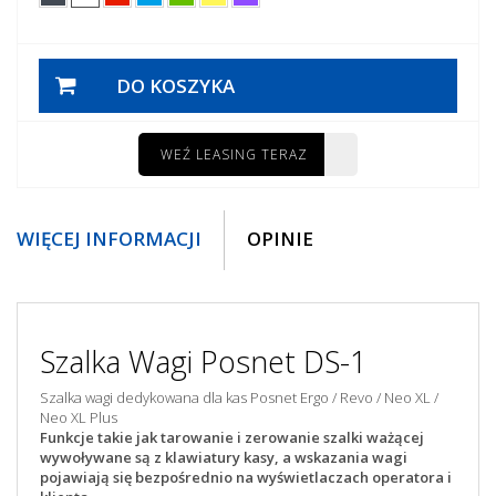
DO KOSZYKA
WEŹ LEASING TERAZ
WIĘCEJ INFORMACJI
OPINIE
Szalka Wagi Posnet DS-1
Szalka wagi dedykowana dla kas Posnet Ergo / Revo / Neo XL /
Neo XL Plus
Funkcje takie jak tarowanie i zerowanie szalki ważącej
wywoływane są z klawiatury kasy, a wskazania wagi
pojawiają się bezpośrednio na wyświetlaczach operatora i