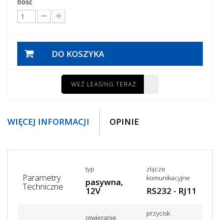
Ilość
DO KOSZYKA
WEŹ LEASING TERAZ
WIĘCEJ INFORMACJI
OPINIE
typ
złącze
Parametry
komunikacyjne
pasywna,
Techniczne
12V
RS232 - RJ11
przycisk
otwieranie