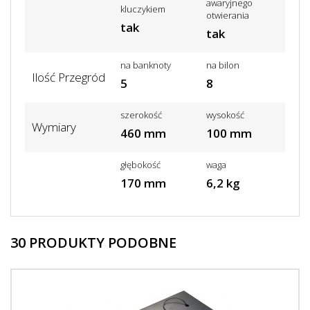
awaryjnego
kluczykiem
otwierania
tak
tak
na banknoty
na bilon
Ilość Przegród
5
8
szerokość
wysokość
Wymiary
460 mm
100 mm
głębokość
waga
170 mm
6,2 kg
30 PRODUKTY PODOBNE