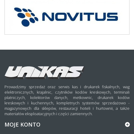
Prowadzimy sprzedaż oraz serwis kas i drukarek fiskalnych, wag
elektronicznych, krajalnic, czytników kodów kreskowych, terminali
płatniczych, kolektorów danych, metkownic, drukarek kodów
kreskowych i kuchennych, kompletnych systemów sprzedażowo -
magazynowych dla sklepów, restauracji hoteli i hurtownii, a także
materiałów eksploatacyjnych i części zamiennych.
MOJE KONTO