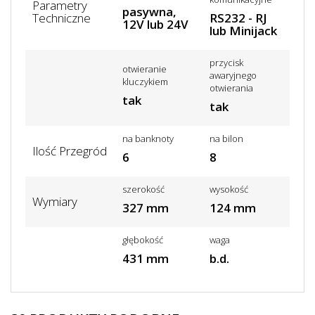
Parametry
pasywna,
Techniczne
RS232 - RJ
12V lub 24V
lub Minijack
przycisk
otwieranie
awaryjnego
kluczykiem
otwierania
tak
tak
na banknoty
na bilon
Ilość Przegród
6
8
szerokość
wysokość
Wymiary
327 mm
124 mm
głębokość
waga
431 mm
b.d.