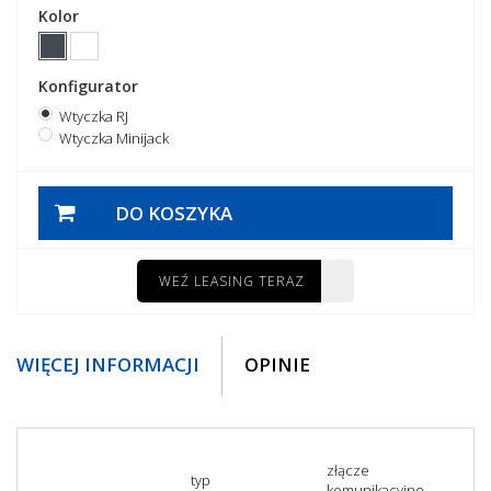
Kolor
Konfigurator
Wtyczka RJ
Wtyczka Minijack
DO KOSZYKA
WEŹ LEASING TERAZ
WIĘCEJ INFORMACJI
OPINIE
złącze
typ
komunikacyjne